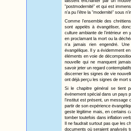
laissent enchanter par un mouve
"postmodernité" et qui est immens
n'a pu l'être la "modernité" sous n
Comme l'ensemble des chrétiens, m
sont appelés à évangéliser, donc 
culture ambiante de l'intérieur en 
en proclamant la mort ou la déchéa
n'a jamais rien engendré. Une vi
évangélique. Il y a évidemment en
éléments en voie de décompositio
nouvelle qui ne manquent jamais
savoir jeter un regard contemplatif
discerner les signes de vie nouvell
ont déjà perçu les signes de mort
Si le chapitre général se tien
événement spécial dans un pays pa
l'institut est présent, un message de
partir de son expérience évangéliqu
geste légitime mais, en certains 
tomber toutefois dans inflation verb
Il ne faudrait surtout pas que les c
documents où seraient analysés to