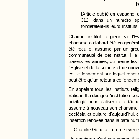
R
[Article publié en espagnol
312, dans un numéro spé
fonderaient-ils leurs Instituts!
Chaque institut religieux vit l
charisme a d'abord été en général 
été reçu et assumé par un grou
communauté de cet institut. Il a 
travers les années, ou même les 
l'Église et de la société et de nouve
est le fondement sur lequel repose 
peut être qu'un retour à ce fondem
En appelant tous les instituts rel
Vatican II a désigné l'institution 
privilégié pour réaliser cette tâc
assume à nouveau son charisme, en
ecclésial et culturel d'aujourd'hui,
insertion rénovée dans la pâte hum
I - Chapitre Général comme événe
Un charisme n'est pas donné, il es