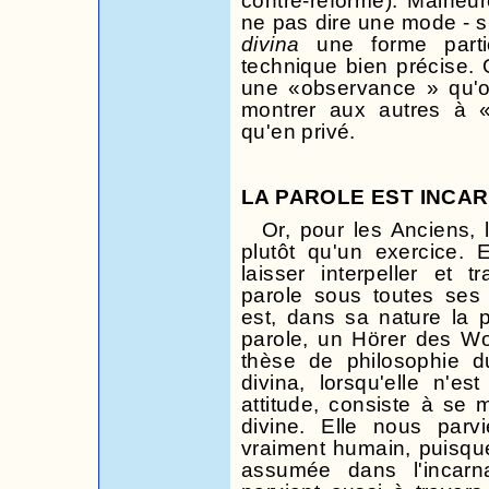
contre-réforme). Malheu
ne pas dire une mode - s'
divina
une forme partic
technique bien précise. 
une «observance » qu'o
montrer aux autres à 
qu'en privé.
LA PAROLE EST INCA
Or, pour les Anciens, l
plutôt qu'un exercice. E
laisser interpeller et 
parole sous toutes ses 
est, dans sa nature la 
parole, un Hörer des Wor
thèse de philosophie d
divina, lorsqu'elle n'e
attitude, consiste à se 
divine. Elle nous parv
vraiment humain, puisque
assumée dans l'incarn