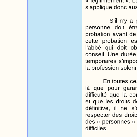
« légitimement ». L
s’applique donc auss
S’il n’y a 
personne doit êt
probation avant de
cette probation e
l’abbé qui doit o
conseil. Une duré
temporaires s’impos
la profession solenn
En toutes ces
là que pour garan
difficulté que la
et que les droits 
définitive, il ne 
respecter des droi
des « personnes » 
difficiles.