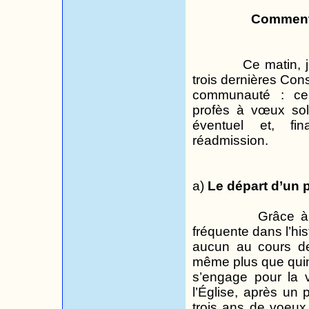
Commenta
Ce matin, 
trois dernières Cons
communauté : cel
profès à vœux sole
éventuel et, fin
réadmission.
a)
Le départ d’un 
Grâce à
fréquente dans l’his
aucun au cours de
même plus que qui
s’engage pour la v
l’Église, après un 
trois ans de
voeux