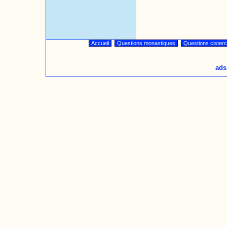
Accueil
Questions monastiques
Questions cister
ads