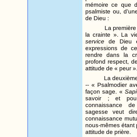
mémoire ce que dit
psalmiste ou, d’un
de Dieu :
La première 
la crainte ». La v
service
de Dieu et
expressions de c
rendre dans la cr
profond respect, d
attitude de « peur »
La deuxième 
-- « Psalmodier av
façon sage. «
Sapi
savoir ; et pou
connaissance de
sagesse veut dir
connaissance mutue
nous-mêmes étant p
attitude de prière.