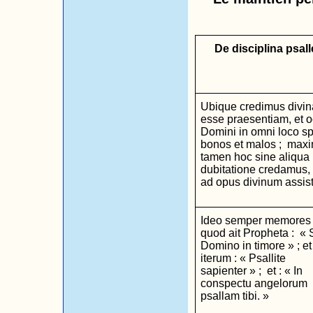
De disciplina psal
Ubique credimus divi
esse praesentiam, et 
Domini in omni loco sp
bonos et malos ;
max
tamen hoc sine aliqua
dubitatione credamus,
ad opus divinum assis
Ideo semper memores 
quod ait Propheta :
« 
Domino in timore » ; et
iterum : « Psallite
sapienter » ;
et : « In
conspectu angelorum
psallam tibi. »