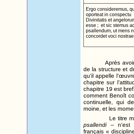
Ergo consideremus, qu
oporteat in conspectu
Divinitatis et angeloru
esse ;
et sic stemus a
psallendum, ut mens n
concordet voci nostrae
Après avoir
de la structure et
qu’il appelle l’œuv
chapitre sur l’atti
chapitre 19 est bref,
comment Benoît conç
continuelle, qui d
moine, et les mome
Le titre
psallendi
– n’est p
français « discipli