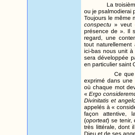
La troisièm
ou je psalmodierai 
Toujours le même m
conspectu
» veut 
présence de ». Il 
regard, une contem
tout naturellement 
ici-bas nous unit à 
sera développée pa
en particulier saint 
Ce que 
exprimé dans une p
où chaque mot devr
«
Ergo consideremus
Divinitatis et ange
appelés à « considé
façon attentive, 
(
oporteat
) se tenir,
très littérale, dont
Dieu et de ses ang