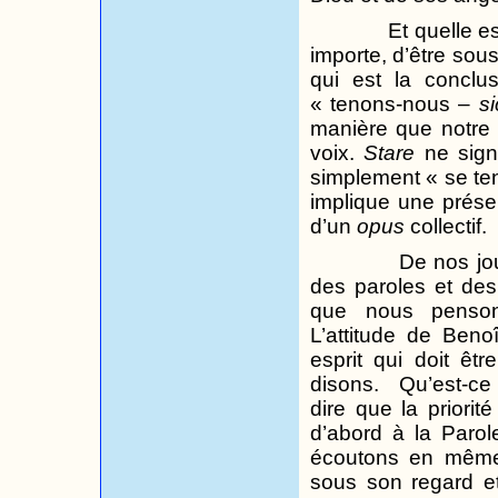
Et quelle e
importe, d’être sou
qui est la conclus
«
tenons-nous –
s
manière que notre 
voix.
Stare
ne signi
simplement « se ten
implique une présenc
d’un
opus
collectif.
De nos jo
des paroles et des
que nous penson
L’attitude de Benoî
esprit qui doit ê
disons.
Qu’est-ce
dire que la priorit
d’abord à la Parol
écoutons en même
sous son regard e